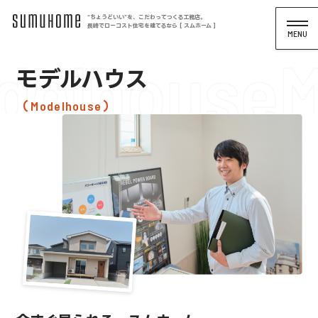
“ちょうどいい”を、こだわってつくる工務店。
長崎でローコスト住宅を建てるなら [ スムホーム ]
delhouse
M
モデルハウス
Modelhouse