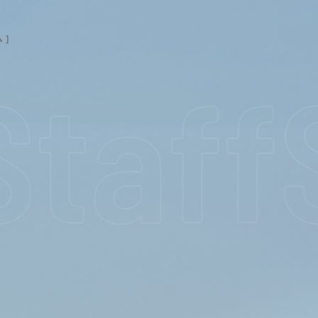
 ]
taff
S