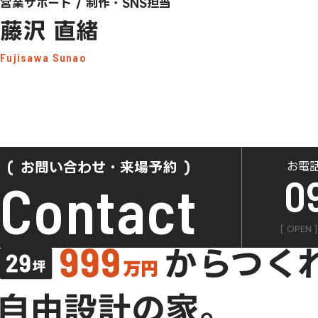
営業サポート / 制作・SNS担当
藤沢 直緒
Fujisawa Sunao
お問い合わせ・来場予約
お電
0
Contact
[ OPEN