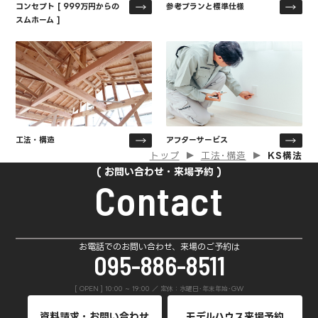
コンセプト [ 999万円からの
参考プランと標準仕様
スムホーム ]
工法・構造
アフターサービス
トップ
工法･構造
KS構法
お問い合わせ・来場予約
Contact
お電話でのお問い合わせ、来場のご予約は
095-886-8511
[ OPEN ] 10:00 ~ 19:00 ／ 定休：水曜日･年末年始･GW
資料請求・お問い合わせ
モデルハウス来場予約