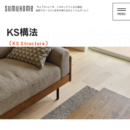
“ちょうどいい”を、こだわってつくる工務店。
長崎でローコスト住宅を建てるなら [ スムホーム ]
ucture
Str
KS構法
KS Structure