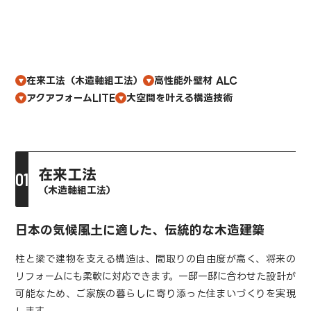
そのすべてが組み合わさることで、長く安心して暮らせる住
まいが生まれます。
在来工法（木造軸組工法）
高性能外壁材 ALC
アクアフォームLITE
大空間を叶える構造技術
在来工法
（木造軸組工法）
日本の気候風土に適した、伝統的な木造建築
柱と梁で建物を支える構造は、間取りの自由度が高く、将来の
リフォームにも柔軟に対応できます。一邸一邸に合わせた設計が
可能なため、ご家族の暮らしに寄り添った住まいづくりを実現
します。