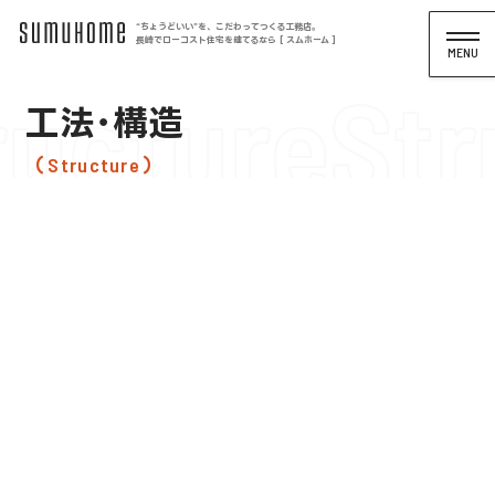
“ちょうどいい”を、こだわってつくる工務店。
長崎でローコスト住宅を建てるなら [ スムホーム ]
ructure
Str
工法･構造
Structure
暮らしを支えるのは、見えない強さ。
安心と自由を両立する、構造のちから。
住まいの快適さや安心は、デザインだけでなく「構造」によ
っても大きく左右されます。スムホームでは、長年にわたり
信頼関係を築いてきた大工や職人たちとともに、一棟一棟を
丁寧に施工。さらに構造計算も自社で実施し、設計から構
造までを自らの手で担うことで、細部まで責任を持ち、安心
できる住まいづくりを支えています。
確かな工法と厳選した建材、そして人の力。