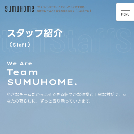
“ちょうどいい”を、こだわってつくる工務店。
長崎でローコスト住宅を建てるなら [ スムホーム ]
taff
Staff
S
スタッフ紹介
Staff
We Are
Team
SUMUHOME.
小さなチームだからこそできる細やかな連携と丁寧な対話で、
あ
なたの暮らしに、ずっと寄り添っていきます。