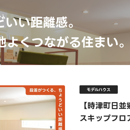
 ]
どいい距離感。
地よくつながる住まい
モデルハウス
【時津町日並
スキップフロ