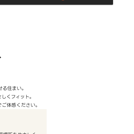
。
、
せる住まい。
さしくフィット。
でご体感ください。