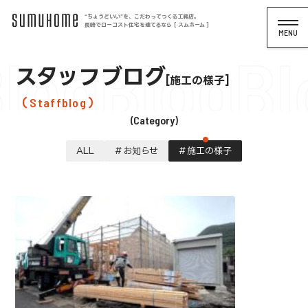
“ちょうどいい”を、こだわってつくる工務店。
長崎でローコスト住宅を建てるなら [ スムホーム ]
log
Blog
Bl
スタッフブログ
施工の様子
Staffblog
Category
ALL
お知らせ
施工の様子