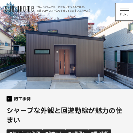
“ちょうどいい”を、こだわってつくる工務店。
長崎でローコスト住宅を建てるなら [ スムホーム ]
施工事例
シャープな外観と回遊動線が魅力の住
まい