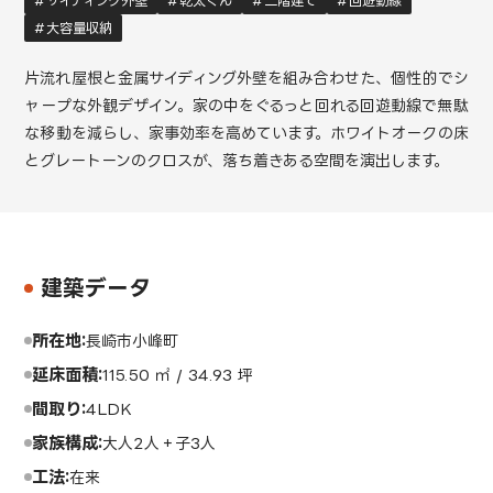
サイディング外壁
乾太くん
二階建て
回遊動線
大容量収納
片流れ屋根と金属サイディング外壁を組み合わせた、個性的でシ
ャープな外観デザイン。家の中をぐるっと回れる回遊動線で無駄
な移動を減らし、家事効率を高めています。ホワイトオークの床
とグレートーンのクロスが、落ち着きある空間を演出します。
建築データ
所在地
長崎市小峰町
延床面積
115.50 ㎡ / 34.93 坪
間取り
4LDK
家族構成
大人2人＋子3人
工法
在来