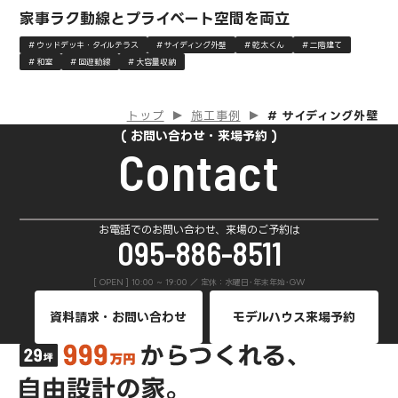
家事ラク動線とプライベート空間を両立
ウッドデッキ・タイルテラス
サイディング外壁
乾太くん
二階建て
和室
回遊動線
大容量収納
トップ
施工事例
# サイディング外壁
お問い合わせ・来場予約
Contact
お電話でのお問い合わせ、来場のご予約は
095-886-8511
[ OPEN ] 10:00 ~ 19:00 ／ 定休：水曜日･年末年始･GW
資料請求・お問い合わせ
モデルハウス来場予約