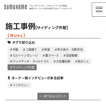
“ちょうどいい”を、こだわってつくる工務店。
長崎でローコスト住宅を建てるなら [ スムホーム ]
orks
Work
施工事例
サイディング外壁
Works
タグで絞り込む
平屋
二階建て
和室
吹き抜け・勾配天井
ビルトインガレージ
畳スペース
回遊動線
ウッドデッキ・タイルテラス
大容量収納
乾太くん
サイディング外壁
オーナー様インタビューがある記事
インタビュー
絞り込みリセット