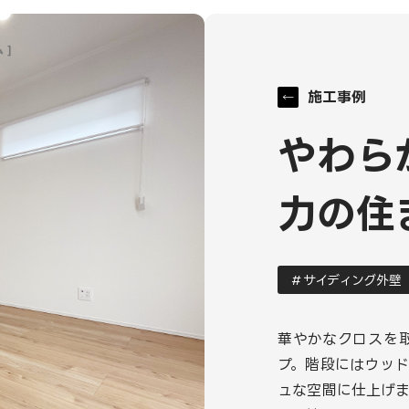
 ]
施工事例
やわら
力の住
サイディング外壁
華やかなクロスを
プ。階段にはウッ
ュな空間に仕上げ