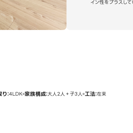
イン性をプラスして
取り
家族構成
工法
4LDK
大人2人＋子3人
在来