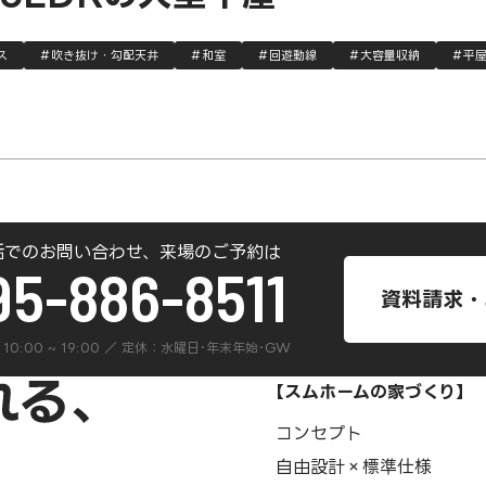
ス
吹き抜け・勾配天井
和室
回遊動線
大容量収納
平
話でのお問い合わせ、来場のご予約は
95-886-8511
資料請求・
 ] 10:00 ~ 19:00 ／ 定休：水曜日･年末年始･GW
【スムホームの家づくり】
コンセプト
自由設計×標準仕様