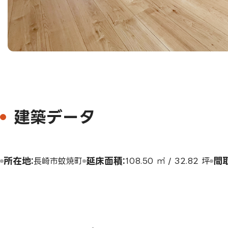
建築データ
所在地
延床面積
間
長崎市蚊焼町
108.50 ㎡ / 32.82 坪